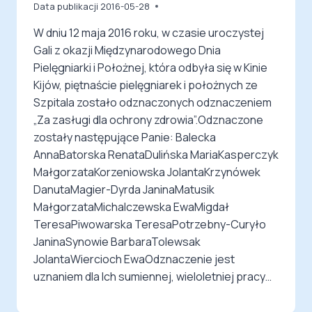
Data publikacji
2016-05-28
W dniu 12 maja 2016 roku, w czasie uroczystej
Gali z okazji Międzynarodowego Dnia
Pielęgniarki i Położnej, która odbyła się w Kinie
Kijów, piętnaście pielęgniarek i położnych ze
Szpitala zostało odznaczonych odznaczeniem
„Za zasługi dla ochrony zdrowia”.Odznaczone
zostały następujące Panie: Balecka
AnnaBatorska RenataDulińska MariaKasperczyk
MałgorzataKorzeniowska JolantaKrzynówek
DanutaMagier-Dyrda JaninaMatusik
MałgorzataMichalczewska EwaMigdał
TeresaPiwowarska TeresaPotrzebny-Curyło
JaninaSynowie BarbaraTolewsak
JolantaWiercioch EwaOdznaczenie jest
uznaniem dla Ich sumiennej, wieloletniej pracy…