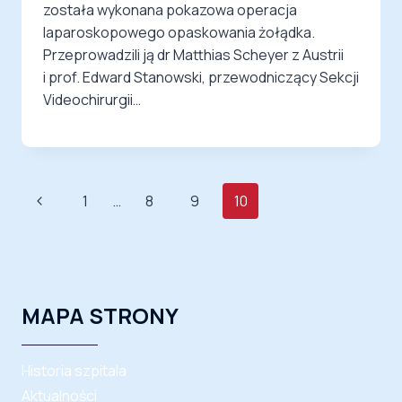
została wykonana pokazowa operacja
laparoskopowego opaskowania żołądka.
Przeprowadzili ją dr Matthias Scheyer z Austrii
i prof. Edward Stanowski, przewodniczący Sekcji
Videochirurgii…
Nawigacja
Poprzednia
1
…
8
9
10
strony
strona
MAPA STRONY
Historia szpitala
Aktualności