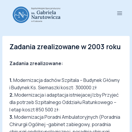
Przejdź
do
treści
Zadania zrealizowane w 2003 roku
Zadania zrealizowane:
1.
Modernizacja dachów Szpitala – Budynek Główny
i Budynek Ks. Siemaszki koszt: 300000 zł
2.
Modernizacja i adaptacja istniejacej Izby Przyjeć
dla potrzeb Szpitalnego Oddziału Ratunkowego –
I etap koszt 850 500 zł:
3.
Modernizacja Poradni Ambulatoryjnych (Poradnia
Chirurgii Ogólnej -gabinet zabiegowy, poradnia
chirurgii endokrynologicznej, poradnia chirurgii