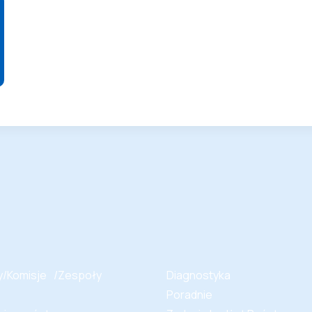
ty/Komisje /Zespoły
Diagnostyka
Poradnie