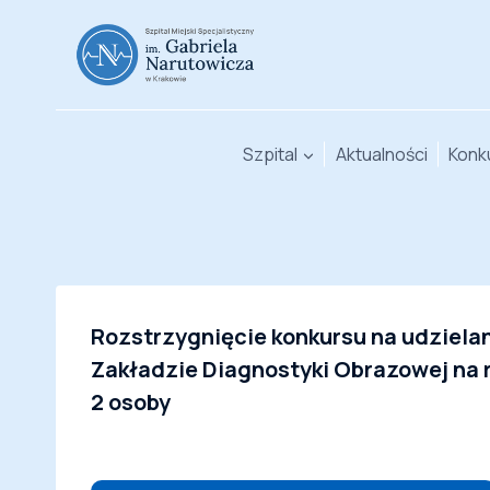
Przejdź
do
treści
Szpital
Aktualności
Konk
Rozstrzygnięcie konkursu na udziela
Zakładzie Diagnostyki Obrazowej na r
2 osoby