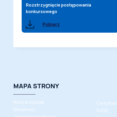
Rozstrzygnięcie postępowania
konkursowego
Pobierz
MAPA STRONY
Historia szpitala
Certyfika
Aktualności
RODO
Zamówienia publiczne