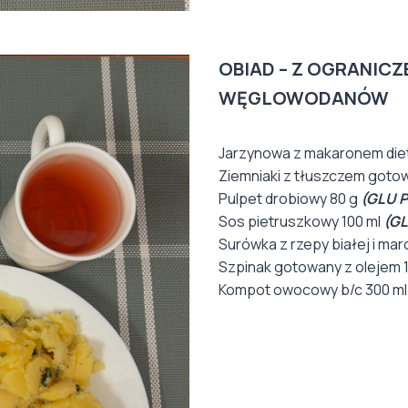
OBIAD –
Z OGRANICZ
WĘGLOWODANÓW
Jarzynowa z makaronem die
Ziemniaki z tłuszczem goto
Pulpet drobiowy 80 g
(GLU P
Sos pietruszkowy 100 ml
(GL
Surówka z rzepy białej i mar
Szpinak gotowany z olejem 
Kompot owocowy b/c 300 ml