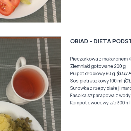
OBIAD – DIETA PO
Pieczarkowa z makaronem 
Ziemniaki gotowane 200 g
Pulpet drobiowy 80 g
(GLU P
Sos pietruszkowy 100 ml
(GL
Surówka z rzepy białej i mar
Fasolka szparagowa z wody 
Kompot owocowy z/c 300 ml