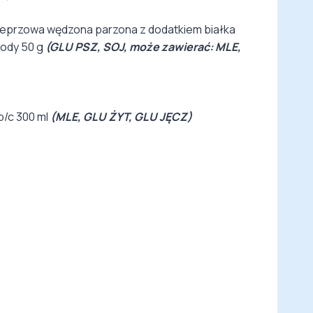
ieprzowa wędzona parzona z dodatkiem białka
ody 50 g
(GLU PSZ, SOJ, może zawierać: MLE,
/c 300 ml
(MLE, GLU ŻYT, GLU JĘCZ)