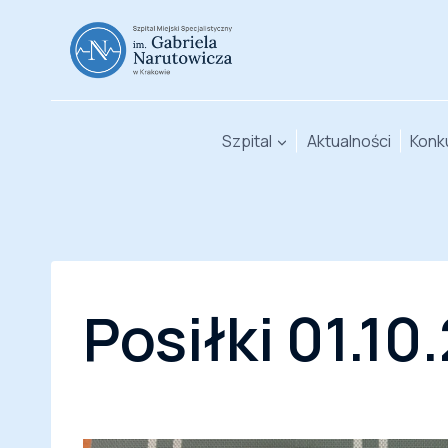
Przejdź
do
treści
Szpital
Aktualności
Konk
Posiłki 01.10.