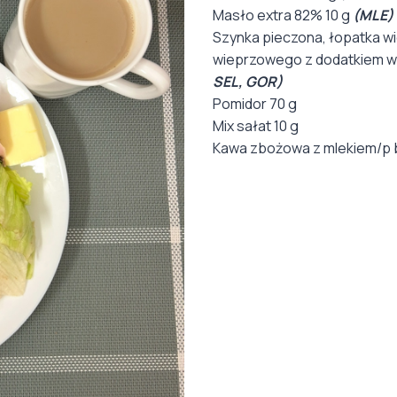
Masło extra 82% 10 g
(MLE)
Szynka pieczona, łopatka w
wieprzowego z dodatkiem w
SEL, GOR)
Pomidor 70 g
Mix sałat 10 g
Kawa zbożowa z mlekiem/p b