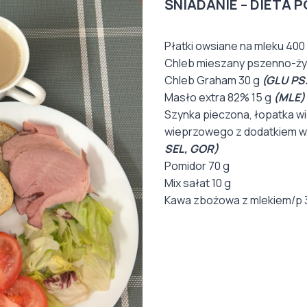
ŚNIADANIE – DIETA
Płatki owsiane na mleku 400
Chleb mieszany pszenno-żyt
Chleb Graham 30 g
(GLU PS
Masło extra 82% 15 g
(MLE)
Szynka pieczona, łopatka w
wieprzowego z dodatkiem w
SEL, GOR)
Pomidor 70 g
Mix sałat 10 g
Kawa zbożowa z mlekiem/p 